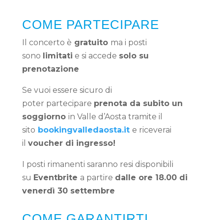
COME PARTECIPARE
Il concerto è
g
ratuito
ma i posti
sono
limitati
e si accede
solo su
prenotazione
Se vuoi essere sicuro di
poter
partecipare
prenota da subito un
soggiorno
in Valle d’Aosta tramite il
sito
bookingvalledaosta.it
e riceverai
il
voucher di ingresso!
I posti rimanenti saranno resi disponibili
su
Eventbrite
a partire
dalle ore 18.00 di
venerdì 30 settembre
COME GARANTIRTI