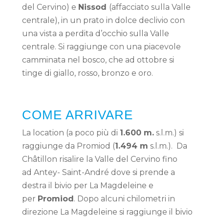
del Cervino) e
Nissod
(affacciato sulla Valle
centrale), in un prato in dolce declivio con
una vista a perdita d’occhio sulla Valle
centrale. Si raggiunge con una piacevole
camminata nel bosco, che ad ottobre si
tinge di giallo, rosso, bronzo e oro.
COME ARRIVARE
La location (a poco più di
1.600 m.
s.l.m.) si
raggiunge da Promiod (
1.494 m
s.l.m.). Da
Châtillon risalire la Valle del Cervino fino
ad Antey- Saint-André dove si prende a
destra il bivio per La Magdeleine e
per
Promiod
. Dopo alcuni chilometri in
direzione La Magdeleine si raggiunge il bivio