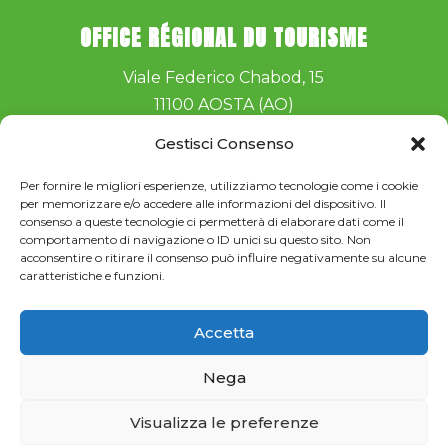
OFFICE RÉGIONAL DU TOURISME
Viale Federico Chabod, 15
11100 AOSTA (AO)
Telefono:
+39 016540532
Gestisci Consenso
e-mail:
musicastelle@turismo.vda.it
Per fornire le migliori esperienze, utilizziamo tecnologie come i cookie
per memorizzare e/o accedere alle informazioni del dispositivo. Il
consenso a queste tecnologie ci permetterà di elaborare dati come il
comportamento di navigazione o ID unici su questo sito. Non
acconsentire o ritirare il consenso può influire negativamente su alcune
caratteristiche e funzioni.
Iscriviti alla newsletter
Accetta
Privacy Policy
–
Cookie Policy
Nega
Dichiarazione di Accessibilità
Visualizza le preferenze