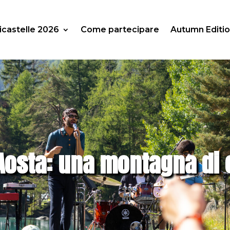
icastelle 2026
Come partecipare
Autumn Editi
’Aosta: una montagna di 