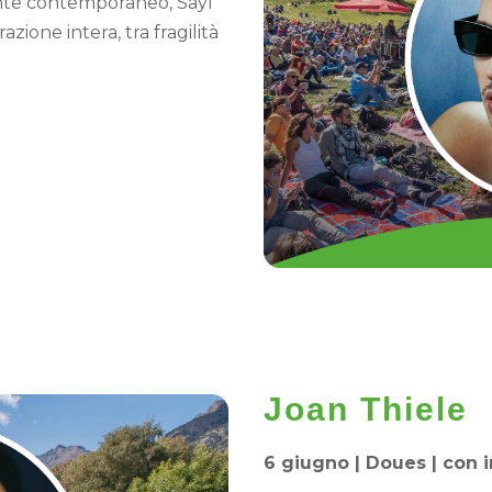
nte contemporaneo, Sayf
zione intera, tra fragilità
Joan Thiele
6 giugno | Doues | con i